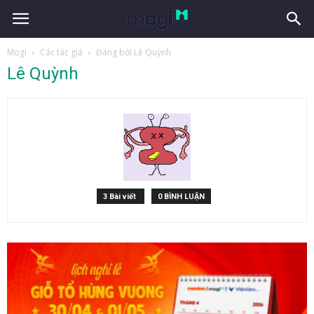
Mogi
Các tác giả
Đăng bởi Lê Quỳnh
Lê Quỳnh
3 Bài viết
0 BÌNH LUẬN