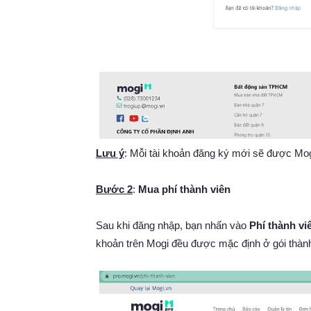
Lưu ý
: Mỗi tài khoản đăng ký mới sẽ được Mogi
Bước 2
:
Mua phí thành viên
Sau khi đăng nhập, bạn nhấn vào
Phí thành vi
khoản trên Mogi đều được mặc định ở gói thàn