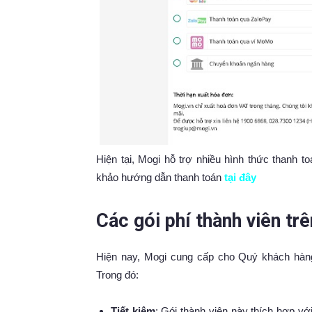
Hiện tại, Mogi hỗ trợ nhiều hình thức thanh 
khảo hướng dẫn thanh toán
tại đây
Các gói phí thành viên tr
Hiện nay, Mogi cung cấp cho Quý khách hàng
Trong đó:
Tiết kiệm
: Gói thành viên này thích hợp vớ