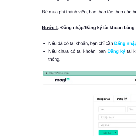
Để mua phí thành viên, bạn thao tác theo các 
Bước 1
:
Đăng nhập/Đăng ký tài khoản bằng
Nếu đã có tài khoản, bạn chỉ cần
Đăng nhậ
Nếu chưa có tài khoản, bạn
Đăng ký
tài 
thống.