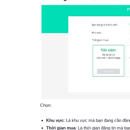
Chọn:
Khu vực
: Là khu vực mà bạn đang cần đăng
Thời gian mua
: Là thời gian đăng tin mà 