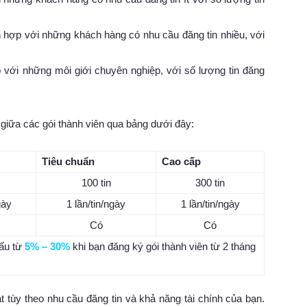
ch hợp với những khách hàng có nhu cầu đăng tin nhiều, với
 với những môi giới chuyên nghiệp, với số lượng tin đăng
giữa các gói thành viên qua bảng dưới đây:
Tiêu chuẩn
Cao cấp
100 tin
300 tin
gày
1 lần/tin/ngày
1 lần/tin/ngày
Có
Có
ấu từ
5% – 30%
khi bạn đăng ký gói thành viên từ 2 tháng
ạt tùy theo nhu cầu đăng tin và khả năng tài chính của bạn.