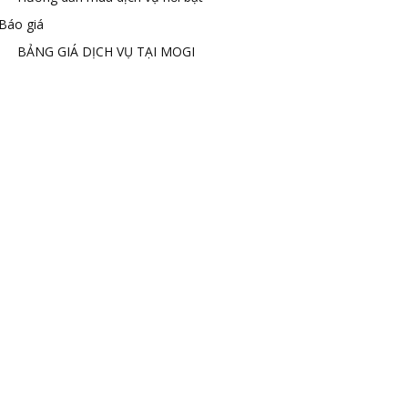
Báo giá
BẢNG GIÁ DỊCH VỤ TẠI MOGI