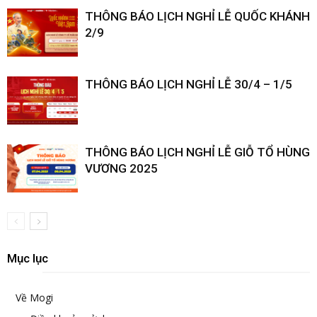
THÔNG BÁO LỊCH NGHỈ LỄ QUỐC KHÁNH
2/9
THÔNG BÁO LỊCH NGHỈ LỄ 30/4 – 1/5
THÔNG BÁO LỊCH NGHỈ LỄ GIỖ TỔ HÙNG
VƯƠNG 2025
Mục lục
Về Mogi