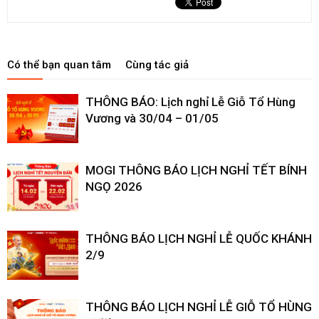
Có thể bạn quan tâm
Cùng tác giả
THÔNG BÁO: Lịch nghỉ Lễ Giỗ Tổ Hùng
Vương và 30/04 – 01/05
MOGI THÔNG BÁO LỊCH NGHỈ TẾT BÍNH
NGỌ 2026
THÔNG BÁO LỊCH NGHỈ LỄ QUỐC KHÁNH
2/9
THÔNG BÁO LỊCH NGHỈ LỄ GIỖ TỔ HÙNG