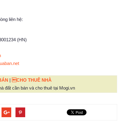
òng liên hệ:
73001234 (HN)
n
uaban.net
BÁN
|
CHO THUÊ NHÀ
à đất cần bán và cho thuê tại Mogi.vn