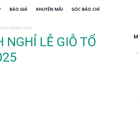
P
BÁO GIÁ
KHUYẾN MÃI
GÓC BÁO CHÍ
 HÙNG VƯƠNG 2025
M
 NGHỈ LỄ GIỖ TỔ
025