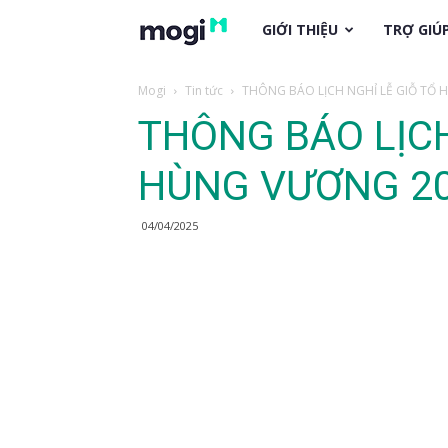
trogiup.mogi.vn
GIỚI THIỆU
TRỢ GIÚ
Mogi
Tin tức
THÔNG BÁO LỊCH NGHỈ LỄ GIỖ TỔ
THÔNG BÁO LỊCH
HÙNG VƯƠNG 2
04/04/2025