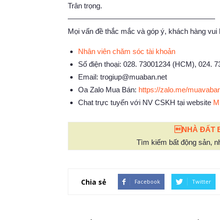
Trân trọng.
————————————————————
Mọi vấn đề thắc mắc và góp ý, khách hàng vui l
Nhân viên chăm sóc tài khoản
Số điện thoại: 028. 73001234 (HCM), 024. 
Email:
trogiup@muaban.net
Oa Zalo Mua Bán:
https://zalo.me/muavaba
Chat trực tuyến với NV CSKH tại website
M
NHÀ ĐẤT 
Tìm kiếm bất động sản, nh
Chia sẻ
Facebook
Twitter