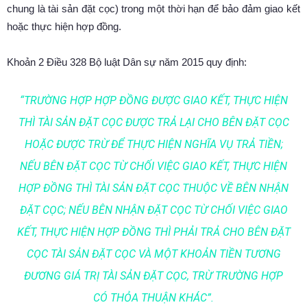
chung là tài sản đặt cọc) trong một thời hạn để bảo đảm giao kết
hoặc thực hiện hợp đồng.
Khoản 2 Điều 328 Bộ luật Dân sự năm 2015 quy định:
“TRƯỜNG HỢP HỢP ĐỒNG ĐƯỢC GIAO KẾT, THỰC HIỆN
THÌ TÀI SẢN ĐẶT CỌC ĐƯỢC TRẢ LẠI CHO BÊN ĐẶT CỌC
HOẶC ĐƯỢC TRỪ ĐỂ THỰC HIỆN NGHĨA VỤ TRẢ TIỀN;
NẾU BÊN ĐẶT CỌC TỪ CHỐI VIỆC GIAO KẾT, THỰC HIỆN
HỢP ĐỒNG THÌ TÀI SẢN ĐẶT CỌC THUỘC VỀ BÊN NHẬN
ĐẶT CỌC; NẾU BÊN NHẬN ĐẶT CỌC TỪ CHỐI VIỆC GIAO
KẾT, THỰC HIỆN HỢP ĐỒNG THÌ PHẢI TRẢ CHO BÊN ĐẶT
CỌC TÀI SẢN ĐẶT CỌC VÀ MỘT KHOẢN TIỀN TƯƠNG
ĐƯƠNG GIÁ TRỊ TÀI SẢN ĐẶT CỌC, TRỪ TRƯỜNG HỢP
CÓ THỎA THUẬN KHÁC”.