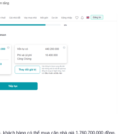
n tảng.
, khách hàng có thể mua căn nhà giá 1.760.700.000 đồng.