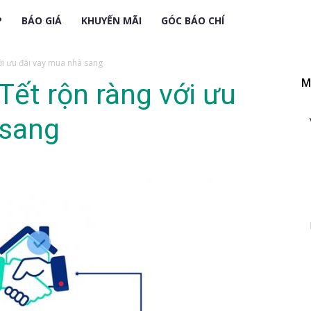
P
BÁO GIÁ
KHUYẾN MÃI
GÓC BÁO CHÍ
i ưu đãi vay mua nhà sang
M
ết rộn ràng với ưu
 sang