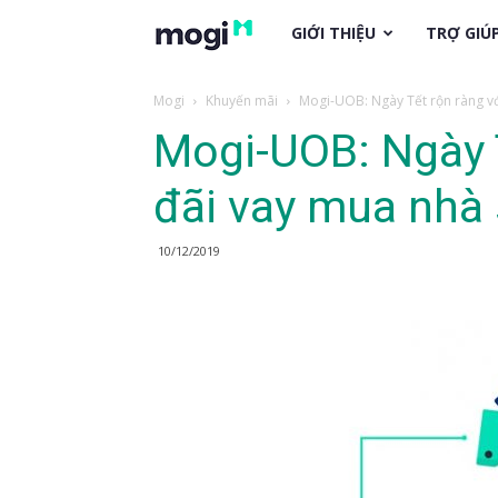
trogiup.mogi.vn
GIỚI THIỆU
TRỢ GIÚ
Mogi
Khuyến mãi
Mogi-UOB: Ngày Tết rộn ràng vớ
Mogi-UOB: Ngày T
đãi vay mua nhà
10/12/2019