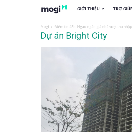
trogiup.mogi.vn
GIỚI THIỆU
TRỢ GIÚ
Mogi
Điểm tin 48h: Ngao ngán giá nhà vượt thu nhậ
Dự án Bright City