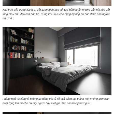
Khu vực bếp được trang trí với gạch men hoạ tiết tạo điểm nhấn nhưng vẫn hài hòa với
tông màu chủ đạo của căn hộ. Cùng với đó là các dụng cụ bếp cơ bản dành cho người
độc thân.
Phòng ngủ và cũng là phòng đa năng với tủ đồ, giá sách tạo thành một không gian sinh
hoạt rộng lớn đủ cho dù một người hay một gia đình nhỏ trong tương lai.