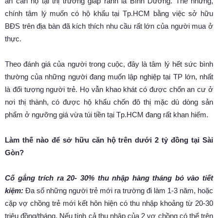
án căn hộ tại thị trường giáp ranh là Bình Dương. Thế nhưng,
chính tâm lý muốn có hộ khẩu tại Tp.HCM bằng việc sở hữu
BĐS trên địa bàn đã kích thích nhu cầu rất lớn của người mua ở
thực.
Theo đánh giá của người trong cuộc, đây là tâm lý hết sức bình
thường của những người đang muốn lập nghiệp tại TP lớn, nhất
là đối tượng người trẻ. Họ vẫn khao khát có được chốn an cư ở
nơi thị thành, có được hộ khẩu chốn đô thị mặc dù dòng sản
phẩm ở ngưỡng giá vừa túi tiền tại Tp.HCM đang rất khan hiếm.
Làm thế nào để sở hữu căn hộ trên dưới 2 tỷ đồng tại Sài
Gòn?
Cố gắng trích ra 20- 30% thu nhập hàng tháng bỏ vào tiết
kiệm:
Đa số những người trẻ mới ra trường đi làm 1-3 năm, hoặc
cặp vợ chồng trẻ mới kết hôn hiện có thu nhập khoảng từ 20-30
triệu đồng/tháng. Nếu tính cả thu nhập của 2 vợ chồng có thể trên