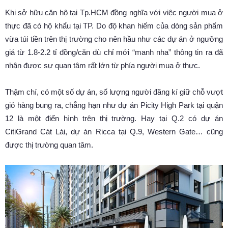
Khi sở hữu căn hộ tại Tp.HCM đồng nghĩa với việc người mua ở
thực đã có hộ khẩu tại TP. Do độ khan hiếm của dòng sản phẩm
vừa túi tiền trên thị trường cho nên hầu như các dự án ở ngưỡng
giá từ 1.8-2.2 tỉ đồng/căn dù chỉ mới “manh nha” thông tin ra đã
nhận được sự quan tâm rất lớn từ phía người mua ở thực.
Thậm chí, có một số dự án, số lượng người đăng kí giữ chỗ vượt
giỏ hàng bung ra, chẳng hạn như dự án Picity High Park tại quận
12 là một điển hình trên thị trường. Hay tại Q.2 có dự án
CitiGrand Cát Lái, dự án Ricca tại Q.9, Western Gate… cũng
được thị trường quan tâm.