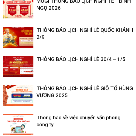
MOGI THÔNG BÁO LỊCH NGHỈ TẾT BÍNH
NGỌ 2026
THÔNG BÁO LỊCH NGHỈ LỄ QUỐC KHÁNH
2/9
THÔNG BÁO LỊCH NGHỈ LỄ 30/4 – 1/5
THÔNG BÁO LỊCH NGHỈ LỄ GIỖ TỔ HÙNG
VƯƠNG 2025
Thông báo về việc chuyển văn phòng
công ty