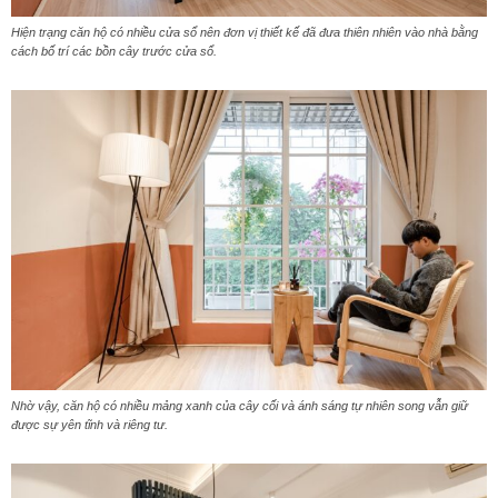
Hiện trạng căn hộ có nhiều cửa sổ nên đơn vị thiết kế đã đưa thiên nhiên vào nhà bằng
cách bố trí các bồn cây trước cửa sổ.
Nhờ vậy, căn hộ có nhiều mảng xanh của cây cối và ánh sáng tự nhiên song vẫn giữ
được sự yên tĩnh và riêng tư.