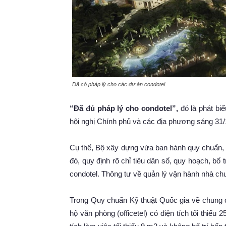
Đã có pháp lý cho các dự án condotel.
“Đã đủ pháp lý cho condotel”,
đó là phát bi
hội nghị Chính phủ và các địa phương sáng 31
Cụ thể, Bộ xây dựng vừa ban hành quy chuẩn, t
đó, quy định rõ chỉ tiêu dân số, quy hoạch, bố t
condotel. Thông tư về quản lý vận hành nhà c
Trong Quy chuẩn Kỹ thuật Quốc gia về chung c
hộ văn phòng (officetel) có diện tích tối thiể