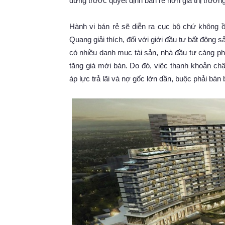
đứng trước quyết định bán rẻ hơn giá thị trườ
Hành vi bán rẻ sẽ diễn ra cục bộ chứ không ồ
Quang giải thích, đối với giới đầu tư bất động 
có nhiều danh mục tài sản, nhà đầu tư càng p
tăng giá mới bán. Do đó, việc thanh khoản ch
áp lực trả lãi và nợ gốc lớn dần, buộc phải bán