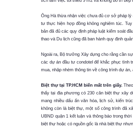
tích làm việc tối thiểu 9 m2 và không bố trí bếp t
Ông Hà thừa nhận việc chưa đủ cơ sở pháp lý đ
tư thực hiện hợp đồng không nghiêm túc. Tuy 
bản đã đủ các quy định pháp luật kiểm soát đầ
thao và Du lịch cũng đã ban hành quy định quản
Ngoài ra, Bộ trưởng Xây dựng cho rằng cần sự
các dự án đầu tư condotel để khắc phục tình t
mua, nhập nhèm thông tin về công trình dự án, 
Biệt thự tại TP.HCM biến mất trên giấy.
Theo
thấy tại địa phương có 230 căn biệt thự xây
mang nhiều dấu ấn văn hóa, lịch sử, kiến trú
không còn là biệt thự, một số công trình đã 
UBND quận 1 kết luận và thông báo trong thời g
biệt thự hoặc có nguồn gốc là nhà biệt thự như