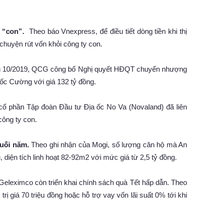
 “con”.
Theo báo Vnexpress, để điều tiết dòng tiền khi thị
chuyện rút vốn khỏi công ty con.
ng 10/2019, QCG công bố Nghị quyết HĐQT chuyển nhượng
ốc Cường với giá 132 tỷ đồng.
 cổ phần Tập đoàn Đầu tư Địa ốc No Va (Novaland) đã liên
công ty con.
uối năm.
Theo ghi nhận của Mogi, số lượng căn hộ mà An
diện tích linh hoạt 82-92m2 với mức giá từ 2,5 tỷ đồng.
 Geleximco còn triển khai chính sách quà Tết hấp dẫn. Theo
rị giá 70 triệu đồng hoặc hỗ trợ vay vốn lãi suất 0% tới khi