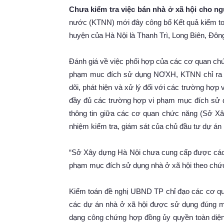
Chưa kiểm tra việc bán nhà ở xã hội cho ng
nước (KTNN) mới đây công bố Kết quả kiểm toá
huyện của Hà Nội là Thanh Trì, Long Biên, Đôn
Đánh giá về việc phối hợp của các cơ quan chức
phạm muc đích sử dụng NƠXH, KTNN chỉ ra rằ
dõi, phát hiện và xử lý đối với các trường hợ
đầy đủ các trường hợp vi phạm mục đích sử d
thông tin giữa các cơ quan chức năng (Sở Xâ
nhiệm kiểm tra, giám sát của chủ đầu tư dự á
“Sở Xây dựng Hà Nội chưa cung cấp được các k
phạm mục đích sử dụng nhà ở xã hội theo chứ
Kiểm toán đề nghị UBND TP chỉ đạo các cơ qua
các dự án nhà ở xã hội được sử dụng đúng m
dạng công chứng hợp đồng ủy quyền toàn diện