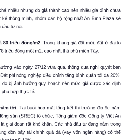
há nhiều nhưng do giá thành cao nên nhiều gia đình chưa
iết kế thông minh, nhóm căn hộ rộng nhất An Bình Plaza sẽ
 đầu tư nói.
 80 triệu đồng/m2.
Trong khung giá đất mới, đất ở đại lộ
78 triệu đồng một m2, cao nhất thủ phủ miền Tây.
ờng vào ngày 27/12 vừa qua, thông qua nghị quyết ban
Đất phi nông nghiệp điều chỉnh tăng bình quân tối đa 20%,
ây do bị ảnh hưởng quy hoạch nên mức giá được xác định
 phù hợp thực tế.
năm tới.
Tại buổi họp mặt tổng kết thị trường địa ốc năm
động sản (SREC) tổ chức, Tổng giám đốc Công ty Việt An
là giai đoạn rất khó khăn. Các nhà đầu tư đang nắm trong
ng đòn bẩy tài chính quá đà (vay vốn ngân hàng) có thể