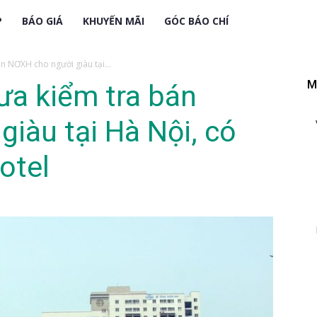
P
BÁO GIÁ
KHUYẾN MÃI
GÓC BÁO CHÍ
n NƠXH cho người giàu tại...
M
ưa kiểm tra bán
iàu tại Hà Nội, có
otel