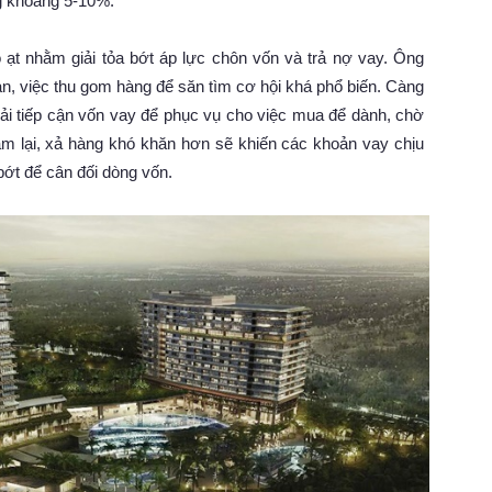
ng khoảng 5-10%.
 ạt nhằm giải tỏa bớt áp lực chôn vốn và trả nợ vay. Ông
sản, việc thu gom hàng để săn tìm cơ hội khá phổ biến. Càng
hải tiếp cận vốn vay để phục vụ cho việc mua để dành, chờ
ậm lại, xả hàng khó khăn hơn sẽ khiến các khoản vay chịu
 bớt để cân đối dòng vốn.