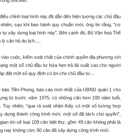
rong officetel.
iều chỉnh loại hình này đã dẫn đến hiện tượng các chủ đầu
nhiên, sau khi ban hành quy chuẩn mới, ông tin rằng, “cơ
u tư xây dựng loại hình này”. Bên cạnh đó, Bộ Văn hoá Thể
 lý căn hộ du lịch….
 vào cuộc, kiểm soát chặt của chính quyền địa phương với
rạng một số chủ đầu tư hứa hẹn trả lãi suất cao cho người
áp đặt một số quy định có lợi cho chủ đầu tư…
 báo Tiền Phong, báo cáo mới nhất của UBND quận 1 cho
 dựng từ trước năm 1975, có những căn hơn 100 năm tuổi,
c. Tuy nhiên, “qua rà soát nhận thấy có một số tường hợp
xây dựng thành công trình mới, một số đã tách chủ quyền”,
ian tới sẽ loại 109 căn biệt thự, gồm 49 căn không phải là
ng nay không còn; 60 căn đã xây dựng công trình mới.