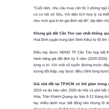
“Cuối năm, nhu cầu mua căn hộ 3 phòng ngủ k
có cơ hội sở hữu. Với diện tích hợp lý và th
như món quà tri ân gia đình nội đô”, đại diện chủ
Khung giá đất Cần Thơ cao nhất không quá
Hoà Bình (quận trung tâm Ninh Kiều) từ 65 lên 
Điều này được HĐND TP Cần Thơ họp bất thư
hành bảng giá đất định kỳ 5 năm (2020-2024). 
từng vị trí. Với một số tuyến đường trước đ
tương đối thấp, nay được điều chỉnh từng bước
Giá nhà đất tại TP.HCM có thể giảm trong 
2019 và dự báo năm 2020 do Hội cà phê bất 
Hòa, Trần Khánh Quang dự báo 6-12 tháng tới 
tay nhiều danh mục bất động sản nhưng lỡ dù