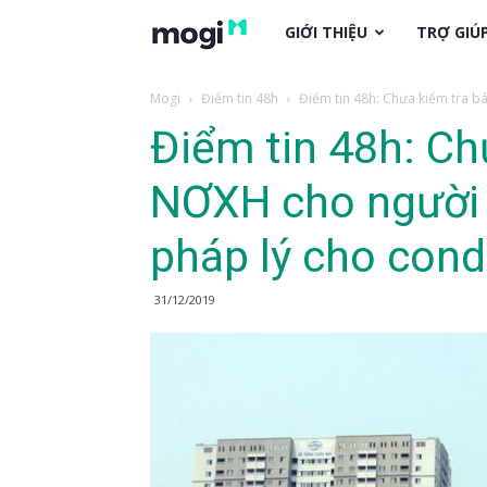
trogiup.mogi.vn
GIỚI THIỆU
TRỢ GIÚ
Mogi
Điểm tin 48h
Điểm tin 48h: Chưa kiểm tra bá
Điểm tin 48h: Ch
NƠXH cho người g
pháp lý cho cond
31/12/2019