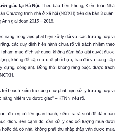
ười giàu tại Hà Nội.
Theo báo Tiền Phong, Kiểm toán Nhà
n Chương trình nhà ở xã hội (NƠXH) trên địa bàn 3 quận,
g Anh giai đoạn 2015 – 2018.
 năng trong việc phát hiện xử lý đối với các trường hợp vi
ng, các quy định hiện hành chưa rõ về trách nhiệm theo
p vi phạm mục đích sử dụng, không đảm bảo giải quyết được
ụng, không để cập cơ chế phối hợp, trao đổi và cung cấp
y dựng, công an). Đồng thời không ràng buộc được trách
n NƠXH.
ế hoạch kiểm tra cũng như phát hiện xử lý trường hợp vi
c năng nhiệm vụ được giao” – KTNN nêu rõ.
n, đơn vị có liên quan thanh, kiểm tra rà soát để đảm bảo
ục đích. Bên cạnh đó, cần xử lý các đối tượng mua dưới
 hoặc đã có nhà, không phải thu nhập thấp vẫn được mua