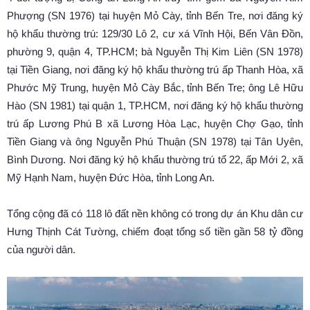
Phượng (SN 1976) tại huyện Mỏ Cày, tỉnh Bến Tre, nơi đăng ký
hộ khẩu thường trú: 129/30 Lô 2, cư xá Vĩnh Hội, Bến Vân Đồn,
phường 9, quận 4, TP.HCM; bà Nguyễn Thị Kim Liên (SN 1978)
tại Tiền Giang, nơi đăng ký hộ khẩu thường trú ấp Thanh Hòa, xã
Phước Mỹ Trung, huyện Mỏ Cày Bắc, tỉnh Bến Tre; ông Lê Hữu
Hào (SN 1981) tại quận 1, TP.HCM, nơi đăng ký hộ khẩu thường
trú ấp Lương Phú B xã Lương Hòa Lạc, huyện Chợ Gạo, tỉnh
Tiền Giang và ông Nguyễn Phú Thuận (SN 1978) tại Tân Uyên,
Bình Dương. Nơi đăng ký hộ khẩu thường trú tổ 22, ấp Mới 2, xã
Mỹ Hạnh Nam, huyện Đức Hòa, tỉnh Long An.
Tổng cộng đã có 118 lô đất nền không có trong dự án Khu dân cư
Hưng Thịnh Cát Tường, chiếm đoạt tổng số tiền gần 58 tỷ đồng
của người dân.