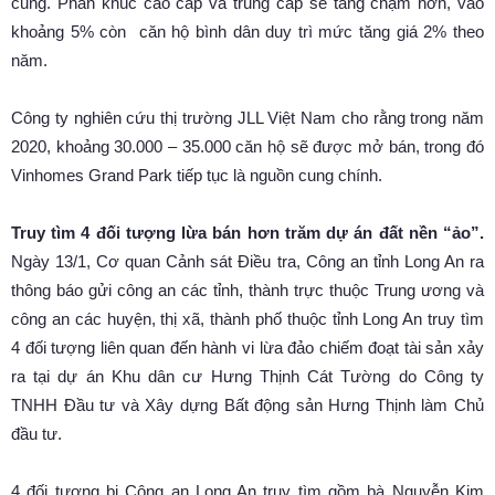
cung. Phân khúc cao cấp và trung cấp sẽ tăng chậm hơn, vào
khoảng 5% còn căn hộ bình dân duy trì mức tăng giá 2% theo
năm.
Công ty nghiên cứu thị trường JLL Việt Nam cho rằng trong năm
2020, khoảng 30.000 – 35.000 căn hộ sẽ được mở bán, trong đó
Vinhomes Grand Park tiếp tục là nguồn cung chính.
Truy tìm 4 đối tượng lừa bán hơn trăm dự án đất nền “ảo”.
Ngày 13/1, Cơ quan Cảnh sát Điều tra, Công an tỉnh Long An ra
thông báo gửi công an các tỉnh, thành trực thuộc Trung ương và
công an các huyện, thị xã, thành phố thuộc tỉnh Long An truy tìm
4 đối tượng liên quan đến hành vi lừa đảo chiếm đoạt tài sản xảy
ra tại dự án Khu dân cư Hưng Thịnh Cát Tường do Công ty
TNHH Đầu tư và Xây dựng Bất động sản Hưng Thịnh làm Chủ
đầu tư.
4 đối tượng bị Công an Long An truy tìm gồm bà Nguyễn Kim