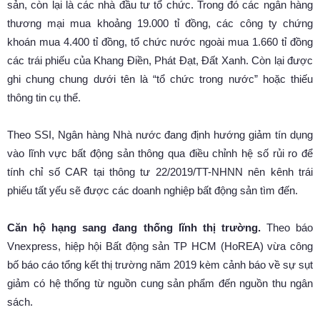
sản, còn lại là các nhà đầu tư tổ chức. Trong đó các ngân hàng
thương mại mua khoảng 19.000 tỉ đồng, các công ty chứng
khoán mua 4.400 tỉ đồng, tổ chức nước ngoài mua 1.660 tỉ đồng
các trái phiếu của Khang Điền, Phát Đạt, Đất Xanh. Còn lại được
ghi chung chung dưới tên là “tổ chức trong nước” hoặc thiếu
thông tin cụ thể.
Theo SSI, Ngân hàng Nhà nước đang định hướng giảm tín dụng
vào lĩnh vực bất động sản thông qua điều chỉnh hệ số rủi ro để
tính chỉ số CAR tại thông tư 22/2019/TT-NHNN nên kênh trái
phiếu tất yếu sẽ được các doanh nghiệp bất động sản tìm đến.
Căn hộ hạng sang đang thống lĩnh thị trường.
Theo báo
Vnexpress, hiệp hội Bất động sản TP HCM (HoREA) vừa công
bố báo cáo tổng kết thị trường năm 2019 kèm cảnh báo về sự sụt
giảm có hệ thống từ nguồn cung sản phẩm đến nguồn thu ngân
sách.