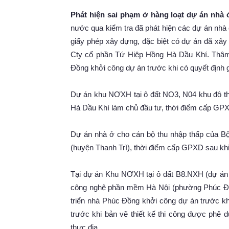
Phát hiện sai phạm ở hàng loạt dự án nhà ở
nước qua kiểm tra đã phát hiện các dự án nhà 
giấy phép xây dựng, đặc biệt có dự án đã xây
Cty cổ phần Tứ Hiệp Hồng Hà Dầu Khí. Thậm 
Đồng khởi công dự án trước khi có quyết định gi
Dự án khu NƠXH tại ô đất NO3, N04 khu đô th
Hà Dầu Khí làm chủ đầu tư, thời điểm cấp GPXD
Dự án nhà ở cho cán bộ thu nhập thấp của Bộ 
(huyện Thanh Trì), thời điểm cấp GPXD sau khi
Tại dự án Khu NƠXH tại ô đất B8.NXH (dự án 
công nghệ phần mềm Hà Nội (phường Phúc Đồn
triển nhà Phúc Đồng khởi công dự án trước khi
trước khi bản vẽ thiết kế thi công được phê 
thực địa.