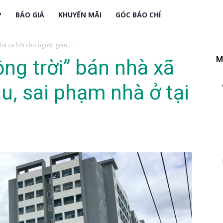
P
BÁO GIÁ
KHUYẾN MÃI
GÓC BÁO CHÍ
hà xã hội cho người giàu,...
M
ộng trời” bán nhà xã
u, sai phạm nhà ở tại