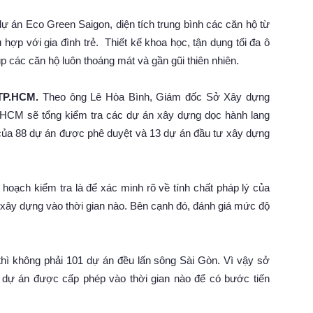
dự án Eco Green Saigon, diện tích trung bình các căn hộ từ
ợp với gia đình trẻ. Thiết kế khoa học, tận dụng tối đa ô
p các căn hộ luôn thoáng mát và gần gũi thiên nhiên.
 TP.HCM.
Theo ông Lê Hòa Bình, Giám đốc Sở Xây dựng
 HCM sẽ tổng kiểm tra các dự án xây dựng dọc hành lang
của 88 dự án được phê duyệt và 13 dự án đầu tư xây dựng
hoạch kiểm tra là để xác minh rõ về tính chất pháp lý của
 xây dựng vào thời gian nào. Bên cạnh đó, đánh giá mức độ
hì không phải 101 dự án đều lấn sông Sài Gòn. Vì vậy sở
 dự án được cấp phép vào thời gian nào để có bước tiến