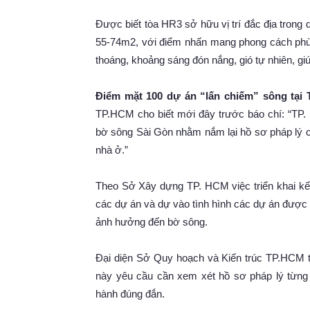
Được biết tòa HR3 sở hữu vị trí đắc địa trong 
55-74m2, với điểm nhấn mang phong cách phù h
thoáng, khoảng sáng đón nắng, gió tự nhiên, giú
Điểm mặt 100 dự án “lấn chiếm” sông tại
TP.HCM cho biết mới đây trước báo chí: “TP.
bờ sông Sài Gòn nhằm nắm lại hồ sơ pháp lý 
nhà ở.”
Theo Sở Xây dựng TP. HCM việc triển khai kế 
các dự án và dự vào tình hình các dự án được
ảnh hưởng đến bờ sông.
Đại diện Sở Quy hoạch và Kiến trúc TP.HCM t
này yêu cầu cần xem xét hồ sơ pháp lý từng
hành đúng đắn.