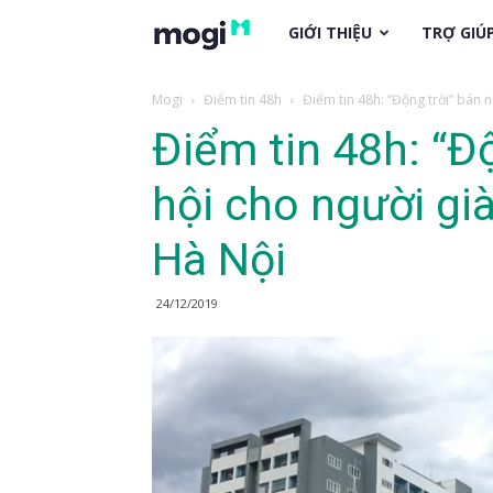
trogiup.mogi.vn
GIỚI THIỆU
TRỢ GIÚ
Mogi
Điểm tin 48h
Điểm tin 48h: “Động trời” bán n
Điểm tin 48h: “Đ
hội cho người già
Hà Nội
24/12/2019